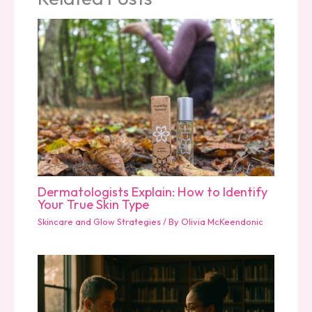
Dermatologists Explain: How to Identify
Your True Skin Type
Skincare and Glow Strategies
/ By
Olivia McKeendonic