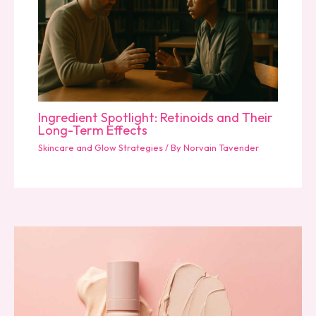
Ingredient Spotlight: Retinoids and Their
Long-Term Effects
Skincare and Glow Strategies
/ By
Norvain Tavender